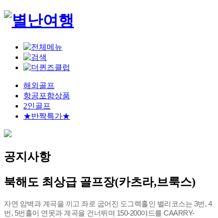
해외골프
항공포함상품
2인골프
★반짝특가★
공지사항
북해도 최상급 골프장(카츠라,브룩스)
자연 암벽과 계곡을 끼고 좌로 굽어진 도그렉홀인 밸리코스는 3번, 4
번, 5번홀이 연못과 계곡을 건너뛰며 150-200야드를 CAARRY-