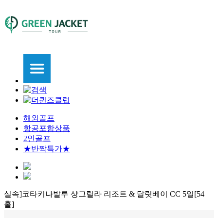
해외골프
항공포함상품
2인골프
★반짝특가★
실속]코타키나발루 샹그릴라 리조트 & 달릿베이 CC 5일[54
홀]