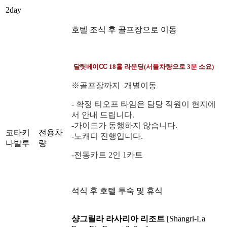
2day
호텔 조식 후 골프장으로 이동
달릿베이CC
18홀 라운딩(서틀차량으로 3분 소요)
※골프장까지 개별이동
- 확정 티오프 타임은 담당 직원이 현지에
서 안내 드립니다.
-가이드가 동행하지 않습니다.
코타키
전용차
-노캐디 진행입니다.
나발루
량
-전동카트 2인 1카트
석식 후 호텔 투숙 및 휴식
샹그릴라 라사리아 리조트
[
Shangri-La