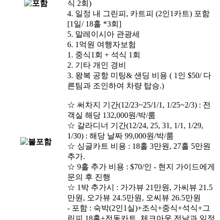
식 2회)
4. 일정 내 그린피, 카트피 (2인1카트) 포함
[1일/ 18홀 *3회]
5. 말레이시아 관광세
6. 1억원 여행자보험
1. 중식1회 + 석식 1회
2. 기타 개인 경비
3. 왕복 공항 미팅& 샌딩 비용 ( 1인 $50/ 다
른팀과 조인하여 차량 탑승.)
☆ 써차지 기간(12/23~25/1/1, 1/25~2/3) : 전
객실 해당 132,000원/박/룸
☆ 갈라디너 기간(12/24, 25, 31, 1/1, 1/29,
1/30) : 해당 날짜 99,000원/박/룸
☆ 싱글카트 비용 : 18홀 3만원, 27홀 5만원
추가.
☆ 9홀 추가 비용 : $70/인 - 현지 가이드에게
문의 후 진행
☆ 1박 추가시 : 가가뷰 21만원, 가씨뷰 21.5
만원, 오가뷰 24.5만원, 오씨뷰 26.5만원
- 포함 : 숙박(2인1실)+조식+중식+석식+그
린피 18홀+전동카트, 체크아웃 전날과 일정