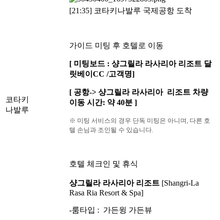
[21:35] 코타키나발루 국제공항 도착
가이드 미팅 후 호텔로 이동
[ 미팅보드 : 샹그릴라 라사리아 리조트 달
릿베이CC /고객명]
[ 공항-> 샹그릴라 라사리아 리조트 차량
코타키
이동 시간: 약 40분 ]
나발루
※ 미팅 서비스의 경우 단독 미팅은 아니며, 다른 호
텔 손님과 조인될 수 있습니다.
호텔 체크인 및 휴식
샹그릴라 라사리아 리조트
[
Shangri-La
Rasa Ria Resort & Spa
]
-룸타입 : 가든윙 가든뷰