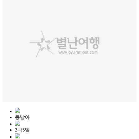
동남아
3박5일