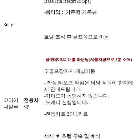
Rasa Ria Resort & Spa
]
-룸타입 : 가든윙 가든뷰
3day
호텔 조식 후 골프장으로 이동
달릿베이CC
18홀 라운딩
(서틀차량으로 3분 소요)
※골프장까지 개별이동
- 확정 티오프 타임은 담당 직원이 현지에
서 안내드립니다.
-가이드가 동행하지 않습니다.
코타키
전용차
-노캐디 진행입니다.
나발루
량
-전동카트 2인 1카트
석식 후 호텔 투숙 및 휴식