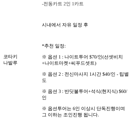
-전동카트 2인 1카트
시내에서 자유 일정 후
*추천 일정:
코타키
※ 옵션 1 : 나이트투어 $70/인(선셋비치
나발루
+나이트마켓+씨푸드셋트)
※ 옵션 2 : 전신마사지 1시간 $40/인 - 팁별
도
※ 옵션 3 : 반딧불투어+석식(현지식) $60/
인
※ 옵션투어는 6인 이상시 단독진행이며
그 이하는 조인진행 됩니다.