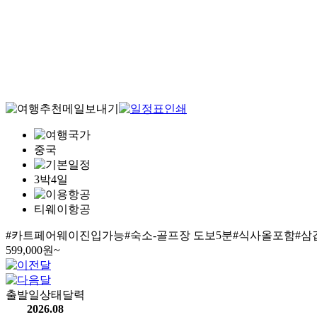
중국
3박4일
티웨이항공
#카트페어웨이진입가능#숙소-골프장 도보5분#식사올포함#삼
599,000
원~
출발일상태달력
2026.08