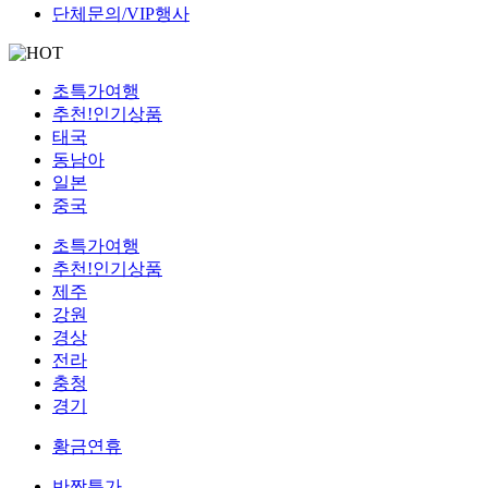
단체문의/VIP행사
초특가여행
추천!인기상품
태국
동남아
일본
중국
초특가여행
추천!인기상품
제주
강원
경상
전라
충청
경기
황금연휴
반짝특가