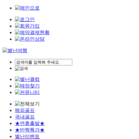
해외골프
국내골프
★연휴출발★
★반짝특가★
별난이벤트