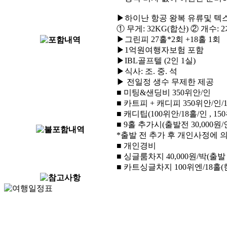
▶하이난 항공 왕복 유류및 텍
① 무게: 32KG(합산) ② 개수: 
▶그린피 27홀*2회 +18홀 1회
▶1억원여행자보험 포함
▶IBL골프텔 (2인 1실)
▶식사: 조. 중. 석
▶ 전일정 생수 무제한 제공
■ 미팅&샌딩비 350위안/인
■ 카트피 + 캐디피 350위안/인/1
■ 캐디팁(100위안/18홀/인 , 15
■ 9홀 추가시(출발전 30,000원/
*출발 전 추가 후 개인사정에 
■ 개인경비
■ 싱글룸차지 40,000원/박(출발
■ 카트싱글차지 100위엔/18홀(