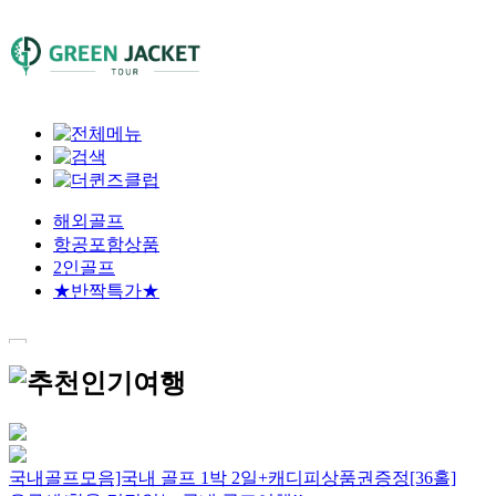
해외골프
항공포함상품
2인골프
★반짝특가★
국내골프모음]국내 골프 1박 2일+캐디피상품권증정[36홀]