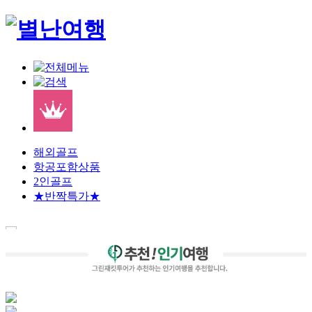
해외골프
항공포함상품
2인골프
★반짝특가★