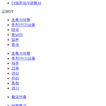
단체문의/VIP행사
초특가여행
추천!인기상품
태국
동남아
일본
중국
초특가여행
추천!인기상품
제주
강원
경상
전라
충청
경기
황금연휴
반짝특가