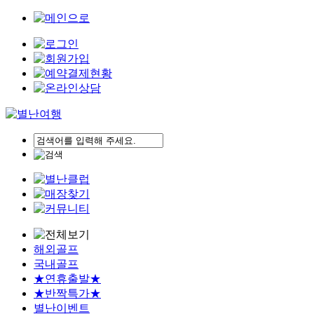
해외골프
국내골프
★연휴출발★
★반짝특가★
별난이벤트