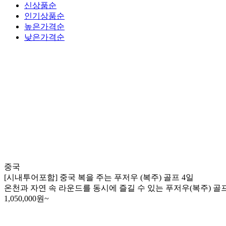
신상품순
인기상품순
높은가격순
낮은가격순
중국
[시내투어포함] 중국 복을 주는 푸저우 (복주) 골프 4일
온천과 자연 속 라운드를 동시에 즐길 수 있는 푸저우(복주) 골
1,050,000
원~