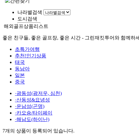
해외골프
상품리스트
좋은 친구들, 좋은 골프장, 좋은 시간 - 그린재킷투어와 함께하
초특가여행
추천!인기상품
태국
동남아
일본
중국
·광동성(광저우, 심천)
·산동성&요녕성
·운남성(곤명)
·카오슝/타이페이
·해남도(하이난)
7개
의 상품이 등록되어 있습니다.