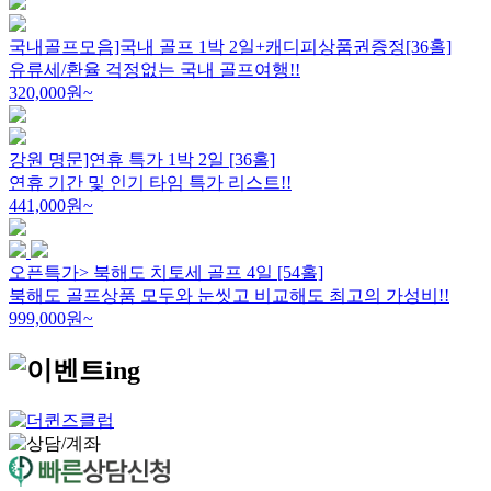
국내골프모음]국내 골프 1박 2일+캐디피상품권증정[36홀]
유류세/환율 걱정없는 국내 골프여행!!
320,000
원~
강원 명문]연휴 특가 1박 2일 [36홀]
연휴 기간 및 인기 타임 특가 리스트!!
441,000
원~
오픈특가> 북해도 치토세 골프 4일 [54홀]
북해도 골프상품 모두와 눈씻고 비교해도 최고의 가성비!!
999,000
원~