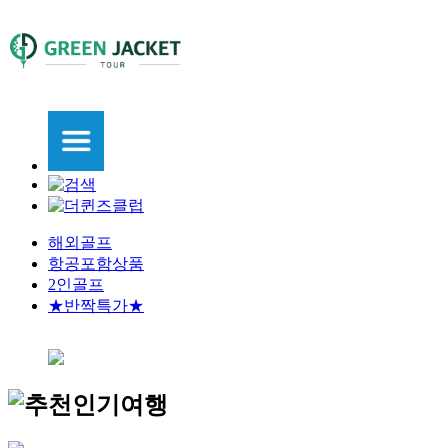
해외골프
항공포함상품
2인골프
★반짝특가★