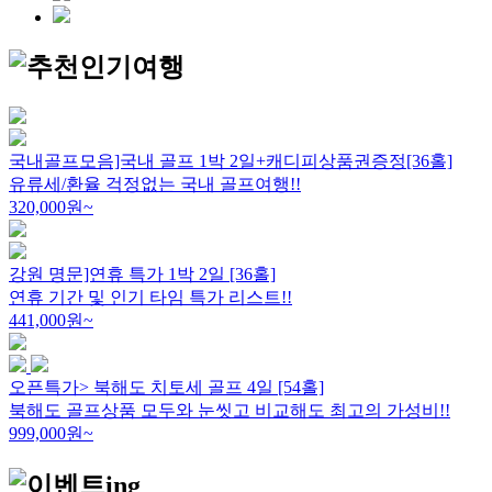
국내골프모음]국내 골프 1박 2일+캐디피상품권증정[36홀]
유류세/환율 걱정없는 국내 골프여행!!
320,000
원~
강원 명문]연휴 특가 1박 2일 [36홀]
연휴 기간 및 인기 타임 특가 리스트!!
441,000
원~
오픈특가> 북해도 치토세 골프 4일 [54홀]
북해도 골프상품 모두와 눈씻고 비교해도 최고의 가성비!!
999,000
원~