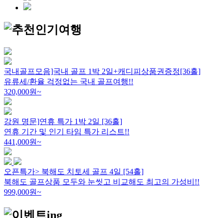
국내골프모음]국내 골프 1박 2일+캐디피상품권증정[36홀]
유류세/환율 걱정없는 국내 골프여행!!
320,000
원~
강원 명문]연휴 특가 1박 2일 [36홀]
연휴 기간 및 인기 타임 특가 리스트!!
441,000
원~
오픈특가> 북해도 치토세 골프 4일 [54홀]
북해도 골프상품 모두와 눈씻고 비교해도 최고의 가성비!!
999,000
원~