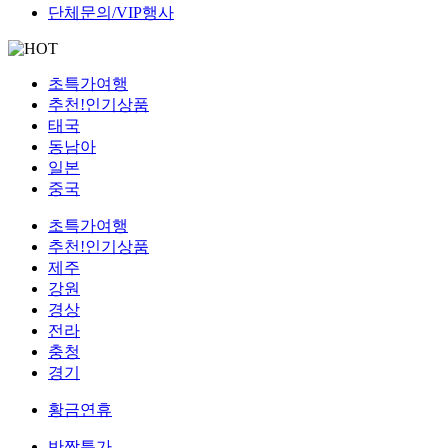
단체문의/VIP행사
초특가여행
추천!인기상품
태국
동남아
일본
중국
초특가여행
추천!인기상품
제주
강원
경상
전라
충청
경기
황금연휴
반짝특가