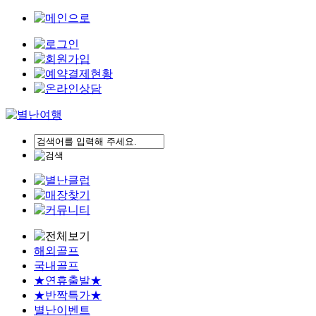
해외골프
국내골프
★연휴출발★
★반짝특가★
별난이벤트