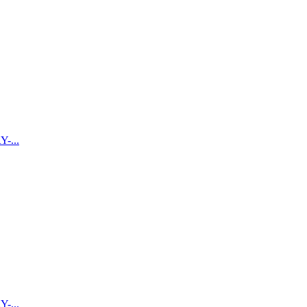
...
...